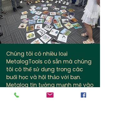
Chúng tôi có nhiều loại
MetalogTools có sẵn mà chúng
tôi có thể sử dụng trong các
buổi học và hội thảo với bạn.
Metalog tin tưởng mạnh mẽ vào
trách nhiệm xã hội và cung cấp
các cơ hội hòa nhập cho mọi
người, vì vậy các công cụ thủ
công của họ được sản xuất tại
các xưởng được bảo vệ ở Đức,
tạo việc làm cho một số người
lớn có rào cản với việc hòa nhập