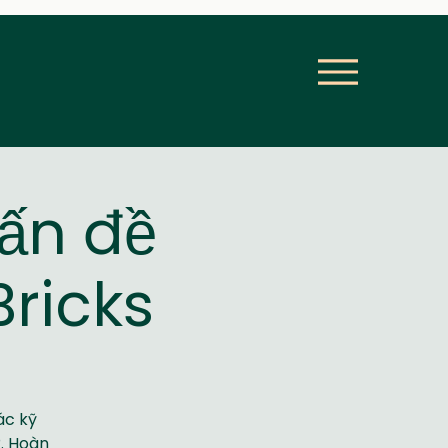
vấn đề
Bricks
ác kỹ
®. Hoàn