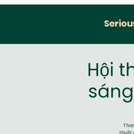
Seriou
Hội t
sáng 
Tham
thuật 