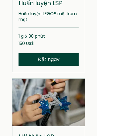
Huấn luyện LSP
Huấn luyện LEGO® một kèm
một
1 giờ 30 phút
150
150 US$
đô
la
Mỹ
Đặt ngay