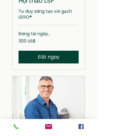
Hội thảo LSP
Tư duy sáng tạo với gạch
LEGO®
Đang tải ngày...
300
300 US$
đô
la
Mỹ
Đặt ngay
Công ty tư vấn LSP